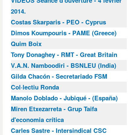
VIDÉOS Séance d'ouverture - 4 février
2014.
Costas Skarparis - PEO - Cyprus
Dimos Koumpouris - PAME (Greece)
Quim Boix
Tony Donaghey - RMT - Great Britain
V.A.N. Namboodiri - BSNLEU (India)
Gilda Chacón - Secretariado FSM
Col·lectiu Ronda
Manolo Doblado - Jubiqué - (España)
Miren Etxezarreta - Grup Taifa
d'economia crítica
Carles Sastre - Intersindical CSC