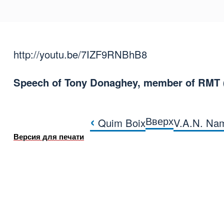
http://youtu.be/7IZF9RNBhB8
Speech of Tony Donaghey, member of RMT 
‹
Вверх
Quim Boix
V.A.N. Nam
Перекрёстные ссылки 
Версия для печати