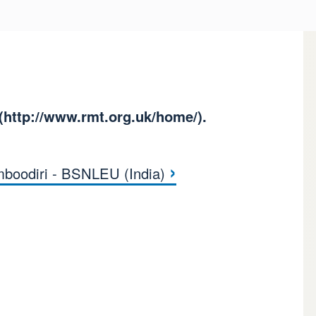
(
http://www.rmt.org.uk/home/
).
›
boodiri - BSNLEU (India)
книги для Tony Donagh