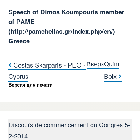
Speech of Dimos Koumpouris member
of PAME
(
http://pamehellas.gr/index.php/en/
) -
Greece
‹
Вверх
Quim
Costas Skarparis - PEO -
Перекрёстные ссылки книги для Dimo
›
Cyprus
Boix
Версия для печати
Discours de commencement du Congrès 5-
2-2014