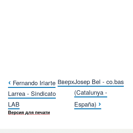
‹
Вверх
Josep Bel - co.bas
Fernando Iriarte
Перекрёстные ссылки книги для Mart
(Catalunya -
Larrea - Sindicato
›
LAB
España)
Версия для печати