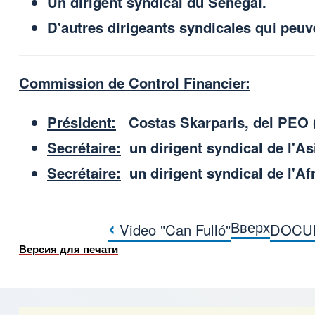
Un dirigent syndical du Sénégal.
D'autres dirigeants syndicales qui peuv
Commission de Control Financier:
Président:
Costas Skarparis, del PEO 
Secrétaire:
un dirigent syndical de l'As
Secrétaire:
un dirigent syndical de l'Af
‹
Вверх
Video "Can Fulló"
DOCUM
Перекрёстные ссылки
Версия для печати