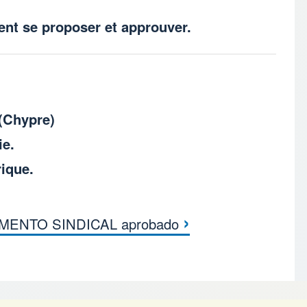
ent se proposer et approuver.
(Chypre)
ie.
rique.
›
ENTO SINDICAL aprobado
 книги для DIRECCIÓN 