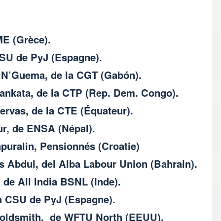
E (Grèce).
CSU de PyJ (Espagne).
e N’Guema, de la CGT (Gabón).
mankata, de la CTP (Rep. Dem. Congo).
rvas, de la CTE (Équateur).
r, de ENSA (Népal).
puralin, Pensionnés (Croatie)
 Abdul, del Alba Labour Union (Bahrain).
 de All India BSNL (Inde).
la CSU de PyJ (Espagne).
 Goldsmith, de WFTU North (EEUU).