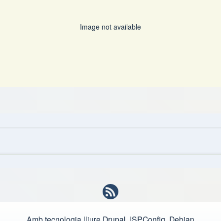
Image not available
Amb tecnologia lliure
Drupal, ISPConfig, Debian