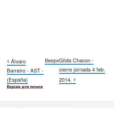
‹
Вверх
Gilda Chacon -
Álvaro
Перекрёстные ссылки книги для Quim
cierre jornada 4 feb.
Barreiro - AST -
›
(España)
2014.
Версия для печати