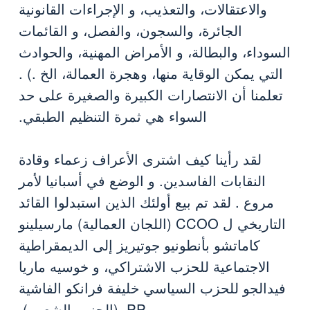
والاعتقالات، والتعذيب، و الإجراءات القانونية
الجائرة، والسجون، والفصل، و القائمات
السوداء، والبطالة، و الأمراض المهنية، والحوادث
التي يمكن الوقاية منها، وهجرة العمالة، الخ .) .
تعلمنا أن الانتصارات الكبيرة والصغيرة على حد
السواء هي ثمرة التنظيم الطبقي.
لقد رأينا كيف اشترى الأعراف زعماء وقادة
النقابات الفاسدين. و الوضع في أسبانيا لأمر
مروع . لقد تم بيع أولئك الذين استبدلوا القائد
التاريخي ل CCOO (اللجان العمالية) مارسيلينو
كاماتشو بأنطونيو جوتيريز إلى الديمقراطية
الاجتماعية للحزب الاشتراكي، و خوسيه ماريا
فيدالجو للحزب السياسي خليفة فرانكو الفاشية
PP (الحزب الشعبي).