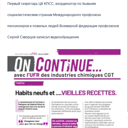
Первый секретарь ЦК КПСС, координатор по бывшим
социалистическим странам Международного профсоюза
пенсионеров и пожилых людей Всемирной федерации профсоюзов
Сергей Скворцов записал видеообращение