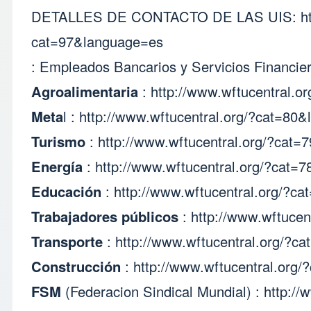
DETALLES DE CONTACTO DE LAS UIS
:
h
cat=97&language=es
Empleados Bancarios y Servicios Financiero
Agroalimentaria
:
http://www.wftucentral.
Meta
l :
http://www.wftucentral.org/?cat=80
Turismo
:
http://www.wftucentral.org/?cat
Energía
:
http://www.wftucentral.org/?cat=
Educación
:
http://www.wftucentral.org/?c
Trabajadores públicos
:
http://www.wftuce
Transporte
:
http://www.wftucentral.org/?c
Construcción
:
http://www.wftucentral.org
FSM
(Federacion Sindical Mundial) :
http://