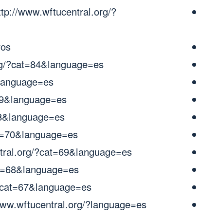
ttp://www.wftucentral.org/?
s :
org/?cat=84&language=es
&language=es
=79&language=es
78&language=es
at=70&language=es
ntral.org/?cat=69&language=es
at=68&language=es
/?cat=67&language=es
www.wftucentral.org/?language=es