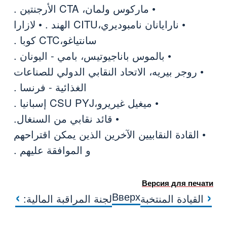
• ماركوس ولمان، CTA الأرجنتين .
• نارايانان نامبوديري،CITU الهند . • لازارا
سانتياغو،CTC كوبا .
• بالموس باناجيوتيس، بامي - اليونان .
• روجر بيريه، الاتحاد النقابي الدولي للصناعات
الغذائية - فرنسا .
• ميغيل غيريرو،CSU PYJ إسبانيا .
• قائد نقابي من السنغال.
• القادة النقابيين الآخرين الذين يمكن اقتراحهم
و الموافقة عليهم .
Версия для печати
›
‹
Вверх
القيادة المنتخبة
لجنة المراقبة المالية:
MISIÓN TÉCNICA Y DE INVESTIGACIÓN