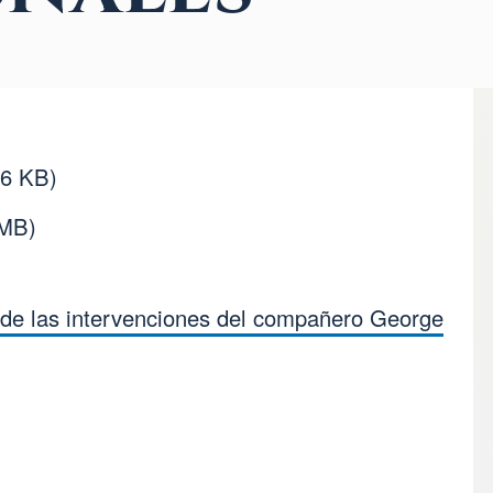
46 KB)
 MB)
 de las intervenciones del compañero George
s for Continuación d