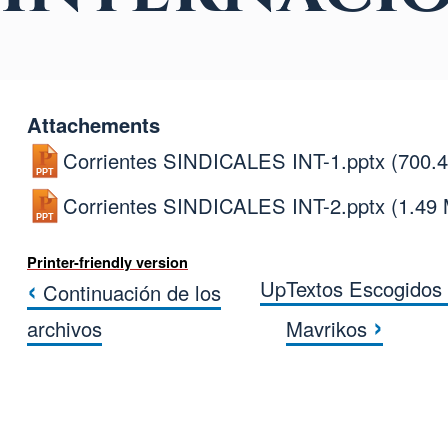
Attachements
Corrientes SINDICALES INT-1.pptx
(700.
Corrientes SINDICALES INT-2.pptx
(1.49
Printer-friendly version
‹
Up
Textos Escogidos
Continuación de los
Book traversal link
›
archivos
Mavrikos