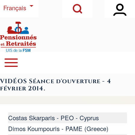
Open Sidebar Ma
Open Search Block
Aller au contenu principal
Lister les actions supplémentaires
Français
Rechercher
Open or Close horizontal Main Menu
Navegación principal
Close Search Block
VIDÉOS Séance d'ouverture - 4
février 2014.
Costas Skarparis - PEO - Cyprus
Dimos Koumpouris - PAME (Greece)