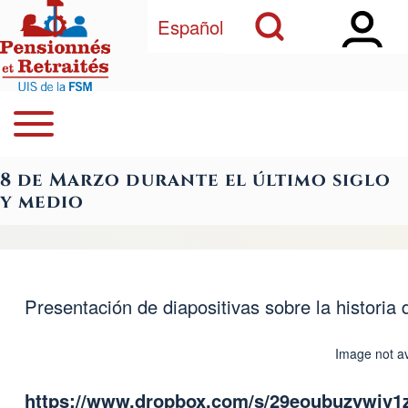
Open Sidebar Ma
Open Search Block
Aller au contenu principal
Español
Open or Close horizontal Main Menu
Rechercher
Navegación principal
8 de Marzo durante el último siglo
Close Search Block
y medio
Presentación de diapositivas sobre la historia 
Image not av
https://www.dropbox.com/s/29eoubuzywi