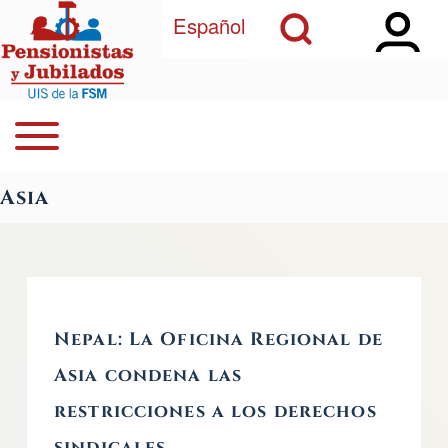
Open Sidebar Ma
Open Search Block
Pasar al contenido principal
Español
Open or Close horizontal Main Menu
Buscar
Navegación principal
Asia
Close Search Block
Nepal: La Oficina Regional de
Asia condena las
restricciones a los derechos
sindicales.