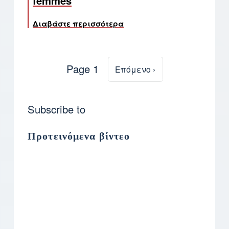
femmes
Διαβάστε περισσότερα
για το 8 ΜΑΡΤΗ ΠΑΓΚΟΣΜΙ
Page 1
Next page
Επόμενο ›
Σελιδοποίηση
Subscribe to
Προτεινόμενα βίντεο
Remote video URL