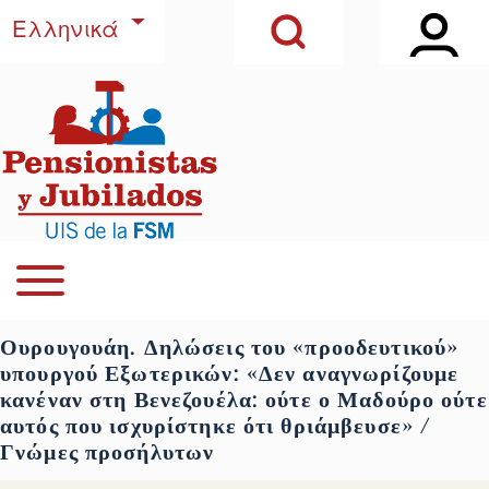
Open Sidebar Ma
Open Search Block
Παράκαμψη προς το κυρίως περιεχόμενο
Λίστα πρόσθετων ενεργειών
Ελληνικά
Αναζήτηση
Close Search Block
Open or Close horizontal Main Menu
Navegación principal
Ουρουγουάη. Δηλώσεις του «προοδευτικού»
υπουργού Εξωτερικών: «Δεν αναγνωρίζουμε
κανέναν στη Βενεζουέλα: ούτε ο Μαδούρο ούτε
αυτός που ισχυρίστηκε ότι θριάμβευσε» /
Γνώμες προσήλυτων