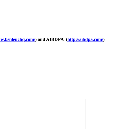
ww.bsnleuchq.com/
) and AIBDPA (
http://aibdpa.com/
)