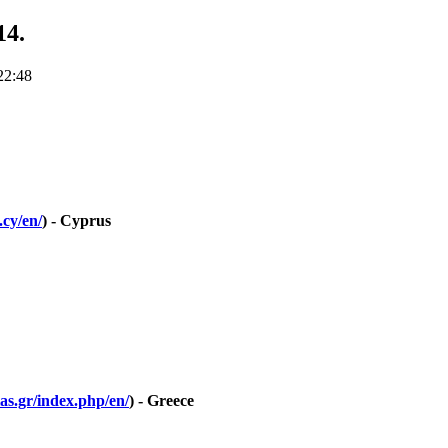
14.
 22:48
.cy/en/
) - Cyprus
as.gr/index.php/en/
) - Greece