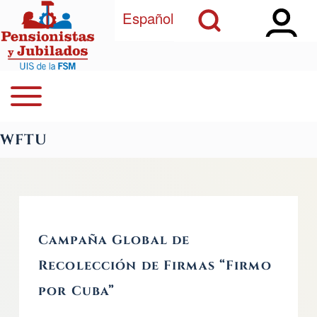
Open Sidebar Ma
Open Search Block
Pasar al contenido principal
Español
Open or Close horizontal Main Menu
Buscar
Navegación principal
WFTU
Close Search Block
Campaña Global de
Recolección de Firmas “Firmo
por Cuba”