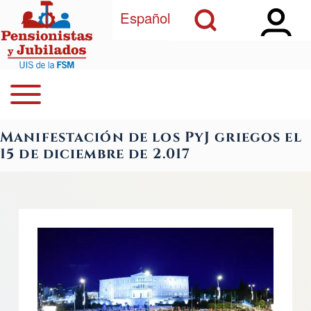
Open Sidebar Ma
Open Search Block
Pasar al contenido principal
Español
Open or Close horizontal Main Menu
Buscar
Navegación principal
Manifestación de los PyJ griegos el
Close Search Block
15 de diciembre de 2.017