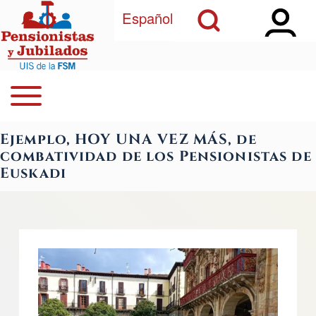
Open Sidebar Ma
Open Search Block
Pasar al contenido principal
Español
Open or Close horizontal Main Menu
Buscar
Navegación principal
Ejemplo, HOY UNA VEZ MÁS, de
Close Search Block
combatividad de los Pensionistas de
Euskadi